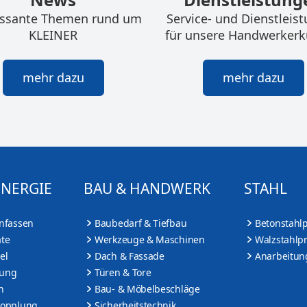
essante Themen rund um
Service- und Dienstleis
KLEINER
für unsere Handwerker
mehr dazu
mehr dazu
ENERGIE
BAU & HANDWERK
STAHL
nfassen
Baubedarf & Tiefbau
Betonstahl
te
Werkzeuge & Maschinen
Walzstahlp
el
Dach & Fassade
Anarbeitun
tung
Türen & Tore
n
Bau- & Möbelbeschläge
Kopplung
Sicherheitstechnik