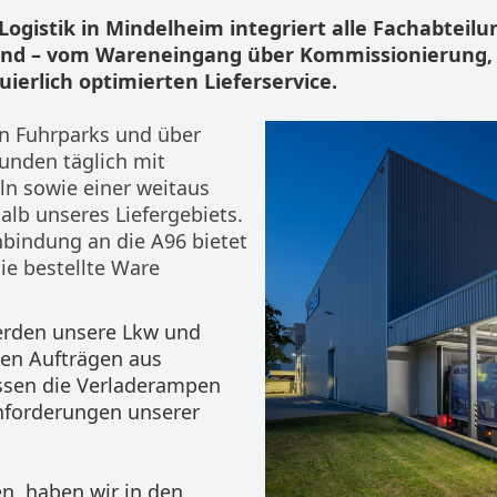
Logistik in Mindelheim integriert alle Fachabteil
sind – vom Wareneingang über Kommissionierung,
ierlich optimierten Lieferservice.
n Fuhrparks und über
Kunden täglich mit
ln sowie einer weitaus
alb unseres Liefergebiets.
nbindung an die A96 bietet
ie bestellte Ware
erden unsere Lkw und
den Aufträgen aus
ssen die Verladerampen
nforderungen unserer
n, haben wir in den