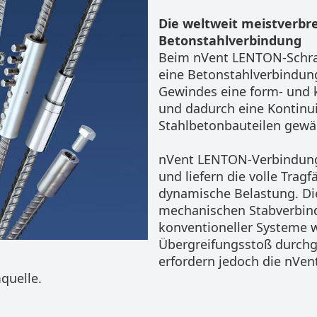
Die weltweit meistverbr
Betonstahlverbindung
Beim nVent LENTON-Schra
eine Betonstahlverbindung
Gewindes eine form- und 
und dadurch eine Kontinuit
Stahlbetonbauteilen gewäh
nVent LENTON-Verbindung
und liefern die volle Trag
dynamische Belastung. D
mechanischen Stabverbindu
konventioneller Systeme
Übergreifungsstoß durchg
erfordern jedoch die nVe
quelle.