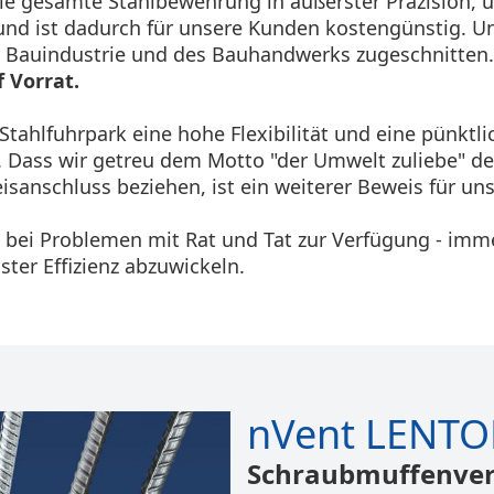
die gesamte Stahlbewehrung in äußerster Präzision, 
nd ist dadurch für unsere Kunden kostengünstig. Uns
r Bauindustrie und des Bauhandwerks zugeschnitten
f Vorrat.
ahlfuhrpark eine hohe Flexibilität und eine pünktlic
. Dass wir getreu dem Motto "der Umwelt zuliebe" d
isanschluss beziehen, ist ein weiterer Beweis für u
en bei Problemen mit Rat und Tat zur Verfügung - imm
ter Effizienz abzuwickeln.
nVent LENT
Schraubmuffenver