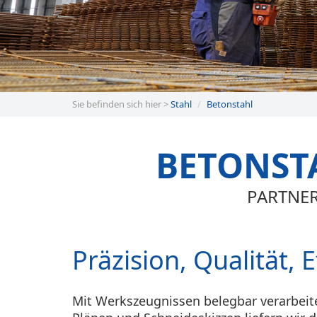
Sie befinden sich hier >
Stahl
Betonstahl
BETONST
PARTNE
Präzision, Qualität, 
Mit Werkszeugnissen belegbar verarbeit