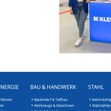
ENERGIE
BAU & HANDWERK
STAHL
nfassen
Baubedarf & Tiefbau
Betonstahl
te
Werkzeuge & Maschinen
Walzstahlp