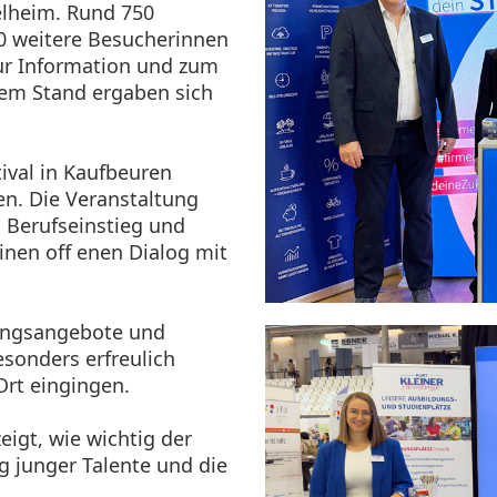
lheim. Rund 750
0 weitere Besucherinnen
ur Information und zum
rem Stand ergaben sich
tival in Kaufbeuren
en. Die Veranstaltung
, Berufseinstieg und
nen off enen Dialog mit
ungsangebote und
esonders erfreulich
Ort eingingen.
igt, wie wichtig der
g junger Talente und die